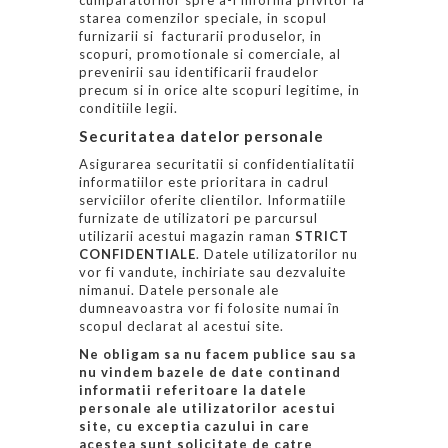
starea comenzilor speciale, in scopul
furnizarii si facturarii produselor, in
scopuri, promotionale si comerciale, al
prevenirii sau identificarii fraudelor
precum si in orice alte scopuri legitime, in
conditiile legii.
Securitatea datelor personale
Asigurarea securitatii si confidentialitatii
informatiilor este prioritara in cadrul
serviciilor oferite clientilor. Informatiile
furnizate de utilizatori pe parcursul
utilizarii acestui magazin raman
STRICT
CONFIDENTIALE
. Datele utilizatorilor nu
vor fi vandute, inchiriate sau dezvaluite
nimanui. Datele personale ale
dumneavoastra vor fi folosite numai în
scopul declarat al acestui site.
Ne obligam sa nu facem publice sau sa
nu vindem bazele de date continand
informatii referitoare la datele
personale ale utilizatorilor acestui
site, cu exceptia cazului in care
acestea sunt solicitate de catre