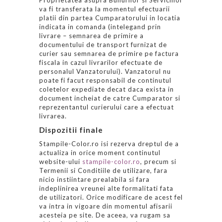
va fi transferata la momentul efectuarii
platii din partea Cumparatorului in locatia
indicata in comanda (intelegand prin
livrare – semnarea de primire a
documentului de transport furnizat de
curier sau semnarea de primire pe factura
fiscala in cazul livrarilor efectuate de
personalul Vanzatorului). Vanzatorul nu
poate fi facut responsabil de continutul
coletelor expediate decat daca exista in
document incheiat de catre Cumparator si
reprezentantul curierului care a efectuat
livrarea.
Dispozitii finale
Stampile-Color.ro isi rezerva dreptul de a
actualiza in orice moment continutul
website-ului
stampile-color.ro
, precum si
Termenii si Conditiile de utilizare, fara
nicio instiintare prealabila si fara
indeplinirea vreunei alte formalitati fata
de utilizatori. Orice modificare de acest fel
va intra in vigoare din momentul afisarii
acesteia pe site. De aceea, va rugam sa