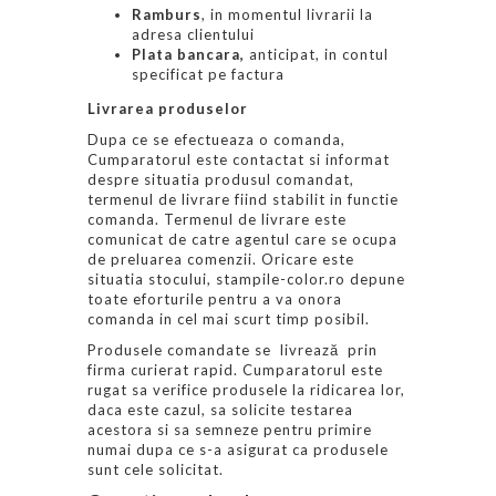
Ramburs
, in momentul livrarii la
adresa clientului
Plata bancara,
anticipat, in contul
specificat pe factura
Livrarea produselor
Dupa ce se efectueaza o comanda,
Cumparatorul este contactat si informat
despre situatia produsul comandat,
termenul de livrare fiind stabilit in functie
comanda. Termenul de livrare este
comunicat de catre agentul care se ocupa
de preluarea comenzii. Oricare este
situatia stocului, stampile-color.ro depune
toate eforturile pentru a va onora
comanda in cel mai scurt timp posibil.
Produsele comandate se livrează prin
firma curierat rapid. Cumparatorul este
rugat sa verifice produsele la ridicarea lor,
daca este cazul, sa solicite testarea
acestora si sa semneze pentru primire
numai dupa ce s-a asigurat ca produsele
sunt cele solicitat.