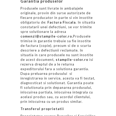
Garantia produselor
Produsele sunt livrate in ambalajele
originale, provin din surse autorizate de
fiecare producator in parte si vin insotite
obligatoriu de:
Factura Fiscala
. In situatia
constatarii unei defectiuni, se vor trimite
spre solutionare la adresa
comenzi@stampile-color.ro.
Produsele
trimise in garantie trebuie sa fie insotite
de factura (copie), precum si de o scurta
descriere a defectiunii reclamate. In
situatia in care produsele nu sunt insotite
de acest document,
stampile-color.ro
isi
rezerva dreptul de a le returna
expeditorului fara a solutiona garantia.
Dupa preluarea produsului si
inregistrarea in service, acesta va fi testat,
diagnosticat si solutionat. Garantia poate
fi solutionata prin depanarea produsului,
inlocuirea partiala, inlocuirea integrala cu
acelasi produs sau, cu acordul clientului,
prin inlocuirea cu un produs similar.
Transferul proprietatii
Proprietatea asupra Bunurilor si Serviciilor