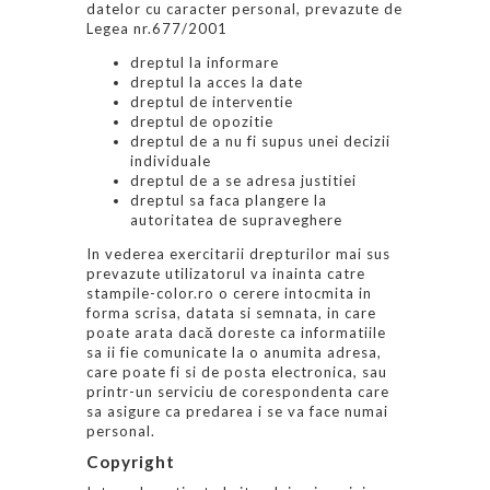
datelor cu caracter personal, prevazute de
Legea nr.677/2001
dreptul la informare
dreptul la acces la date
dreptul de interventie
dreptul de opozitie
dreptul de a nu fi supus unei decizii
individuale
dreptul de a se adresa justitiei
dreptul sa faca plangere la
autoritatea de supraveghere
In vederea exercitarii drepturilor mai sus
prevazute utilizatorul va inainta catre
stampile-color.ro o cerere intocmita in
forma scrisa, datata si semnata, in care
poate arata dacă doreste ca informatiile
sa ii fie comunicate la o anumita adresa,
care poate fi si de posta electronica, sau
printr-un serviciu de corespondenta care
sa asigure ca predarea i se va face numai
personal.
Copyright