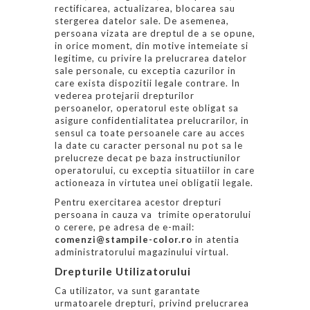
rectificarea, actualizarea, blocarea sau
stergerea datelor sale. De asemenea,
persoana vizata are dreptul de a se opune,
in orice moment, din motive intemeiate si
legitime, cu privire la prelucrarea datelor
sale personale, cu exceptia cazurilor in
care exista dispozitii legale contrare. In
vederea protejarii drepturilor
persoanelor, operatorul este obligat sa
asigure confidentialitatea prelucrarilor, in
sensul ca toate persoanele care au acces
la date cu caracter personal nu pot sa le
prelucreze decat pe baza instructiunilor
operatorului, cu exceptia situatiilor in care
actioneaza in virtutea unei obligatii legale.
Pentru exercitarea acestor drepturi
persoana in cauza va trimite operatorului
o cerere, pe adresa de e-mail:
comenzi@stampile-color.ro
in atentia
administratorului magazinului virtual.
Drepturile Utilizatorului
Ca utilizator, va sunt garantate
urmatoarele drepturi, privind prelucrarea