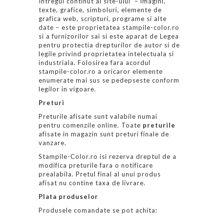
Intregul continut al site-ului – imagini,
texte, grafice, simboluri, elemente de
grafica web, scripturi, programe si alte
date – este proprietatea stampile-color.ro
si a furnizorilor sai si este aparat de Legea
pentru protectia drepturilor de autor si de
legile privind proprietatea intelectuala si
industriala. Folosirea fara acordul
stampile-color.ro a oricaror elemente
enumerate mai sus se pedepseste conform
legilor in vigoare.
Preturi
Preturile afisate sunt valabile numai
pentru comenzile online. Toate
preturile
afisate in magazin sunt preturi finale de
vanzare.
Stampile-Color.ro isi rezerva dreptul de a
modifica preturile fara o notificare
prealabila. Pretul final al unui produs
afisat nu contine taxa de livrare.
Plata produselor
Produsele comandate se pot achita: