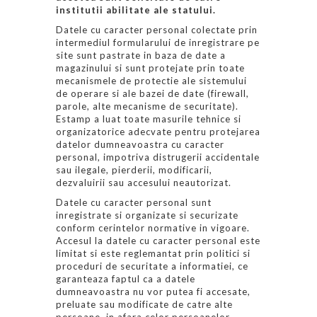
institutii abilitate ale statului.
Datele cu caracter personal colectate prin
intermediul formularului de inregistrare pe
site sunt pastrate in baza de date a
magazinului si sunt protejate prin toate
mecanismele de protectie ale sistemului
de operare si ale bazei de date (firewall,
parole, alte mecanisme de securitate).
Estamp a luat toate masurile tehnice si
organizatorice adecvate pentru protejarea
datelor dumneavoastra cu caracter
personal, impotriva distrugerii accidentale
sau ilegale, pierderii, modificarii,
dezvaluirii sau accesului neautorizat.
Datele cu caracter personal sunt
inregistrate si organizate si securizate
conform cerintelor normative in vigoare.
Accesul la datele cu caracter personal este
limitat si este reglemantat prin politici si
proceduri de securitate a informatiei, ce
garanteaza faptul ca a datele
dumneavoastra nu vor putea fi accesate,
preluate sau modificate de catre alte
persoane, in afara celor persoanelor