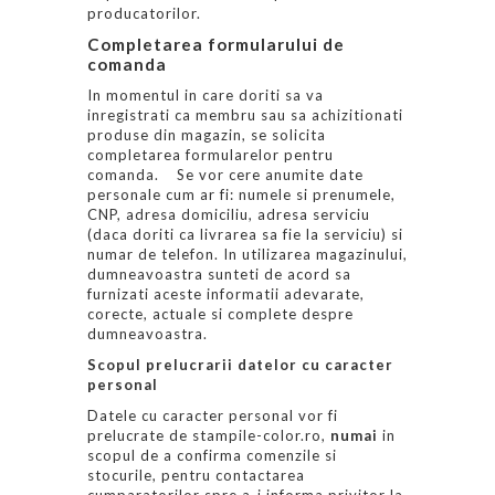
producatorilor.
Completarea formularului de
comanda
In momentul in care doriti sa va
inregistrati ca membru sau sa achizitionati
produse din magazin, se solicita
completarea formularelor pentru
comanda. Se vor cere anumite date
personale cum ar fi: numele si prenumele,
CNP, adresa domiciliu, adresa serviciu
(daca doriti ca livrarea sa fie la serviciu) si
numar de telefon. In utilizarea magazinului,
dumneavoastra sunteti de acord sa
furnizati aceste informatii adevarate,
corecte, actuale si complete despre
dumneavoastra.
Scopul prelucrarii datelor cu caracter
personal
Datele cu caracter personal vor fi
prelucrate de stampile-color.ro,
numai
in
scopul de a confirma comenzile si
stocurile, pentru contactarea
cumparatorilor spre a-i informa privitor la